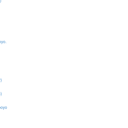
)
)
oyo.
2)
3)
apoyo