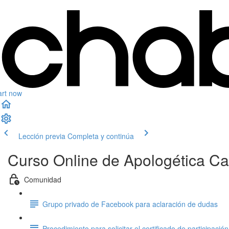
art now
Lección previa
Completa y continúa
Curso Online de Apologética Ca
Comunidad
Grupo privado de Facebook para aclaración de dudas
Procedimiento para solicitar el certificado de participación