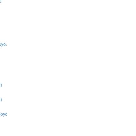
)
)
oyo.
2)
3)
apoyo