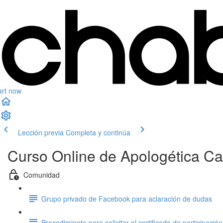
art now
Lección previa
Completa y continúa
Curso Online de Apologética Ca
Comunidad
Grupo privado de Facebook para aclaración de dudas
Procedimiento para solicitar el certificado de participación